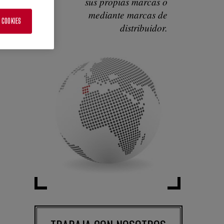
sus propias marcas o
mediante marcas de
 COOKIES
distribuidor.