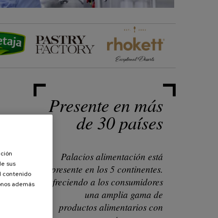
Presente en más
de 30 países
ación
Palacios alimentación está
de sus
presente en los 5 continentes.
el contenido
Ofreciendo a los consumidores
donos además
una amplia gama de
productos alimentarios con