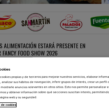
S ALIMENTACIÓN ESTARÁ PRESENTE EN
 FANCY FOOD SHOW 2026
de junio, Palacios Alimentación participará en Summer Fancy Food
ookies
 principal encuentro de referencia para el sector specialty food en
 que se celebrará en el Javits Center de Nueva York.
cookies propias y de terceros para mejorar nuestros servicios, elaborar inform
, analizar sus hábitos de navegación, inferir grupos de interés, crear un perfil 
 noticia
Ver más noticias
 mostrarle anuncios relevantes en otros sitios. Esto nos permite personalizar 
mos y obtener información sobre qué secciones suscitan interés, permitién
 página web y su seguridad.
a de cookies
Noticias