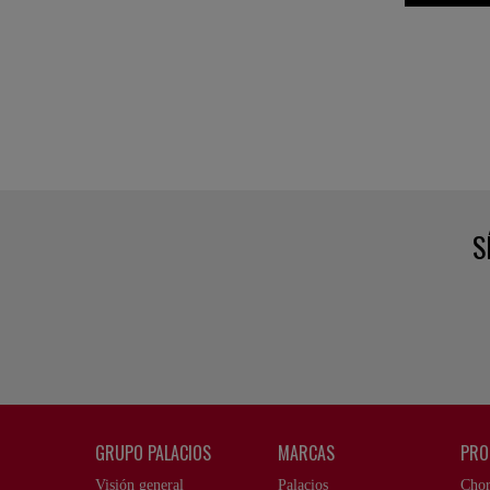
S
GRUPO PALACIOS
MARCAS
PRO
Visión general
Palacios
Chor