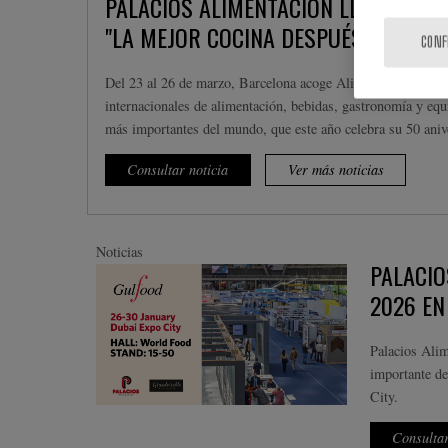
PALACIOS ALIMENTACIÓN LLEVA A AL
"LA MEJOR COCINA DESPUÉS DE LA TU
CONF
Del 23 al 26 de marzo, Barcelona acoge Alimentaria 2026, un
internacionales de alimentación, bebidas, gastronomía y eq
más importantes del mundo, que este año celebra su 50 aniv
Consultar noticia
Ver más noticias
Noticias
PALACIO
2026 EN
Palacios Alim
importante de
City.
Consultar