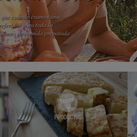
o que cuando éramos una
referidos para toda la
uciones de comida preparada
o.
PRODUCTOS