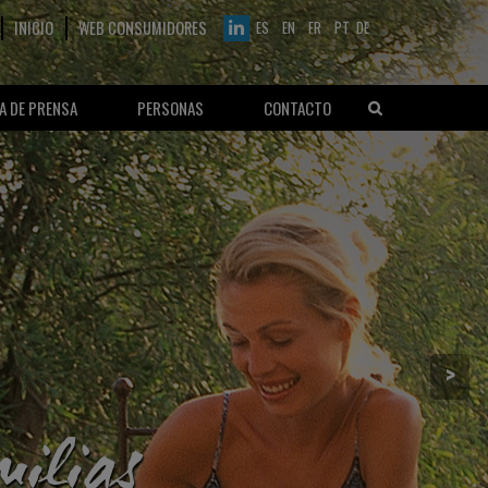
INICIO
WEB CONSUMIDORES
ES
EN
FR
PT
DE
A DE PRENSA
PERSONAS
CONTACTO
>
ilias