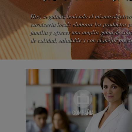
Hoy, seguimos teniendo el mismo objetiv
carnicería local: elaborar los productos p
familia y ofrecer una amplia gama de sol
de calidad, saludable y con el mejor preci
COMPAÑIA